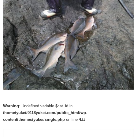
Warning
: Undefined variable $cat_id in
/home/yukei/0118yukei.com/public_html/wp-
content/themes/yukei/single.php
on line
433