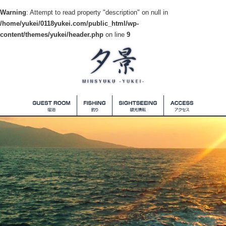
Warning
: Attempt to read property "description" on null in
/home/yukei/0118yukei.com/public_html/wp-
content/themes/yukei/header.php
on line
9