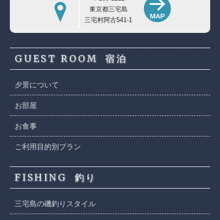
東京都三宅島
三宅村阿古541-1
GUEST ROOM
宿泊
夕景について
お部屋
お食事
ご利用目的別プラン
FISHING
釣り
三宅島の磯釣りスタイル