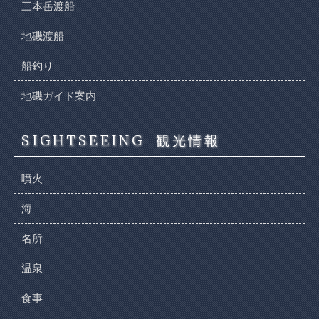
三本岳渡船
地磯渡船
船釣り
地磯ガイド案内
SIGHTSEEING
観光情報
噴火
海
名所
温泉
食事