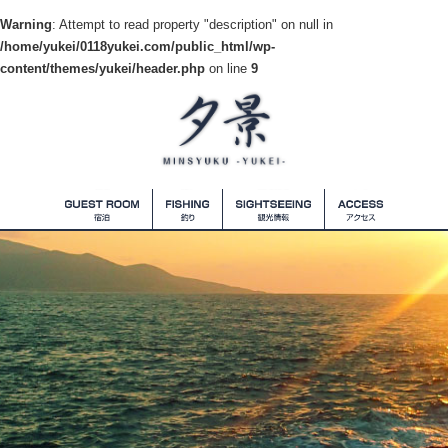
Warning
: Attempt to read property "description" on null in
/home/yukei/0118yukei.com/public_html/wp-
content/themes/yukei/header.php
on line
9