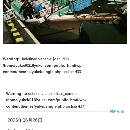
Warning
: Undefined variable $cat_id in
/home/yukei/0118yukei.com/public_html/wp-
content/themes/yukei/single.php
on line
433
Warning
: Undefined variable $cat_name in
/home/yukei/0118yukei.com/public_html/wp-
content/themes/yukei/single.php
on line
437
2026年06月26日