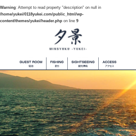
Warning
: Attempt to read property "description" on null in
/home/yukei/0118yukei.com/public_html/wp-
content/themes/yukei/header.php
on line
9