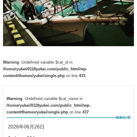
Warning
: Undefined variable $cat_id in
/home/yukei/0118yukei.com/public_html/wp-
content/themes/yukei/single.php
on line
433
Warning
: Undefined variable $cat_name in
/home/yukei/0118yukei.com/public_html/wp-
content/themes/yukei/single.php
on line
437
2026年06月26日