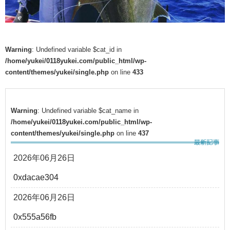
Warning
: Undefined variable $cat_id in
/home/yukei/0118yukei.com/public_html/wp-
content/themes/yukei/single.php
on line
433
Warning
: Undefined variable $cat_name in
/home/yukei/0118yukei.com/public_html/wp-
content/themes/yukei/single.php
on line
437
2026年06月26日
0xdacae304
2026年06月26日
0x555a56fb