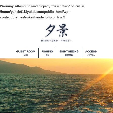
Warning
: Attempt to read property "description" on null in
/home/yukei/0118yukei.com/public_html/wp-
content/themes/yukei/header.php
on line
9