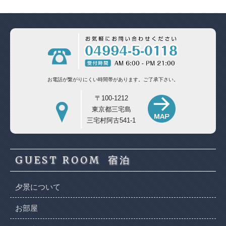
お電話が繋がりにくい時間帯があります。
ご了承下さい。
〒100-1212
東京都三宅島
三宅村阿古541-1
GUEST ROOM
宿泊
夕景について
お部屋