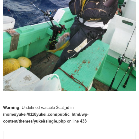
Warning
: Undefined variable $cat_id in
/home/yukei/0118yukei.com/public_html/wp-
content/themes/yukei/single.php
on line
433