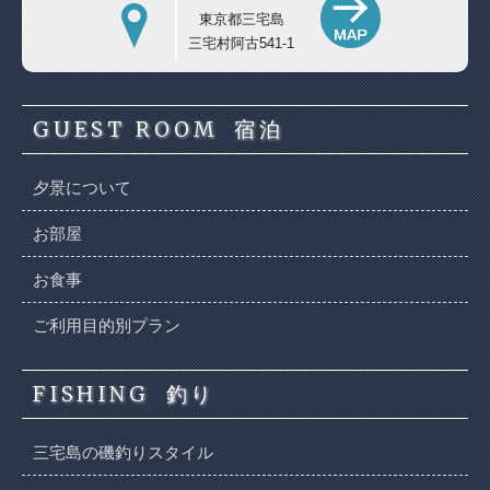
東京都三宅島
三宅村阿古541-1
GUEST ROOM
宿泊
夕景について
お部屋
お食事
ご利用目的別プラン
FISHING
釣り
三宅島の磯釣りスタイル