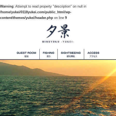
Warning
: Attempt to read property "description" on null in
/home/yukei/0118yukei.com/public_html/wp-
content/themes/yukei/header.php
on line
9