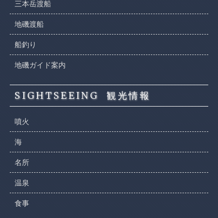
三本岳渡船
地磯渡船
船釣り
地磯ガイド案内
SIGHTSEEING
観光情報
噴火
海
名所
温泉
食事