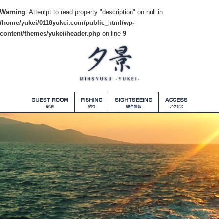
Warning
: Attempt to read property "description" on null in
/home/yukei/0118yukei.com/public_html/wp-
content/themes/yukei/header.php
on line
9