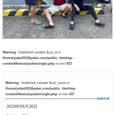
Warning
: Undefined variable $cat_id in
/home/yukei/0118yukei.com/public_html/wp-
content/themes/yukei/single.php
on line
433
Warning
: Undefined variable $cat_name in
/home/yukei/0118yukei.com/public_html/wp-
content/themes/yukei/single.php
on line
437
2026年06月26日