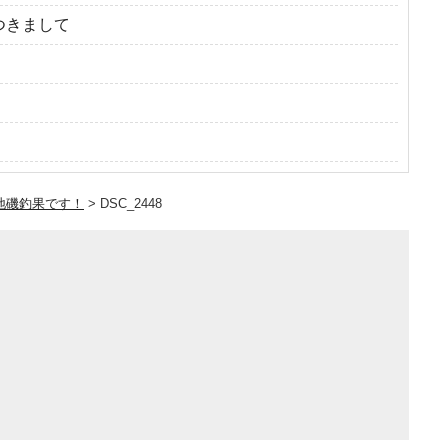
つきまして
地磯釣果です！
>
DSC_2448