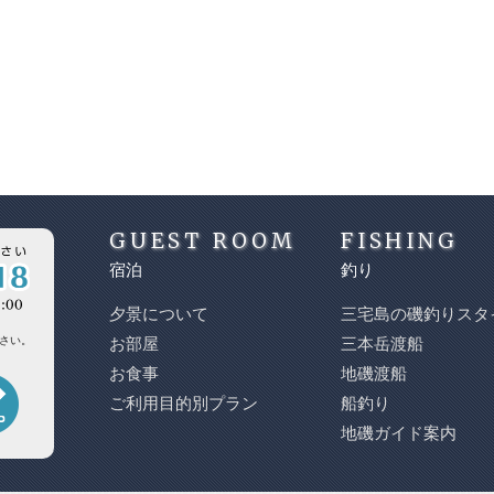
GUEST ROOM
FISHING
宿泊
釣り
夕景について
三宅島の磯釣りスタ
さい。
お部屋
三本岳渡船
お食事
地磯渡船
ご利用目的別プラン
船釣り
地磯ガイド案内