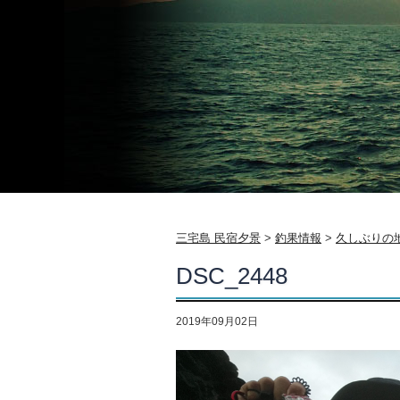
三宅島 民宿夕景
>
釣果情報
>
久しぶりの
DSC_2448
2019年09月02日