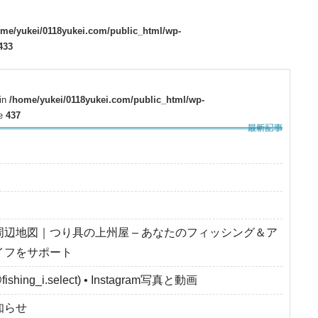
ome/yukei/0118yukei.com/public_html/wp-
433
 in
/home/yukei/0118yukei.com/public_html/wp-
ne
437
周辺地図｜つり具の上州屋 – あなたのフィッシング＆ア
イフをサポート
fishing_i.select) • Instagram写真と動画
知らせ