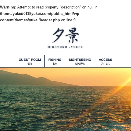
Warning
: Attempt to read property "description" on null in
/home/yukei/0118yukei.com/public_html/wp-
content/themes/yukei/header.php
on line
9