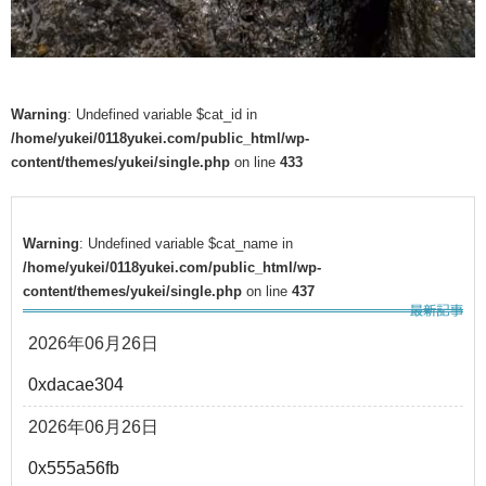
Warning
: Undefined variable $cat_id in
/home/yukei/0118yukei.com/public_html/wp-
content/themes/yukei/single.php
on line
433
Warning
: Undefined variable $cat_name in
/home/yukei/0118yukei.com/public_html/wp-
content/themes/yukei/single.php
on line
437
2026年06月26日
0xdacae304
2026年06月26日
0x555a56fb