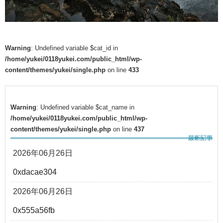
Warning
: Undefined variable $cat_id in
/home/yukei/0118yukei.com/public_html/wp-
content/themes/yukei/single.php
on line
433
Warning
: Undefined variable $cat_name in
/home/yukei/0118yukei.com/public_html/wp-
content/themes/yukei/single.php
on line
437
2026年06月26日
0xdacae304
2026年06月26日
0x555a56fb