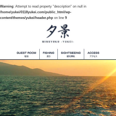
Warning
: Attempt to read property "description" on null in
/home/yukei/0118yukei.com/public_html/wp-
content/themes/yukei/header.php
on line
9