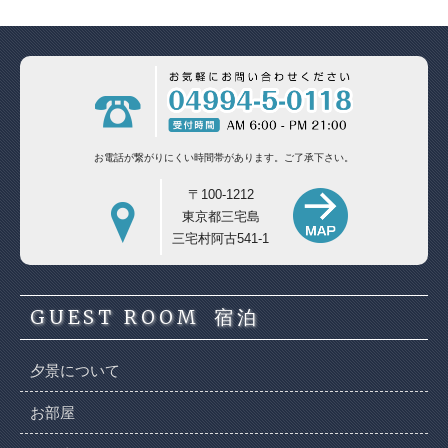
お電話が繋がりにくい時間帯があります。
ご了承下さい。
〒100-1212
東京都三宅島
三宅村阿古541-1
GUEST ROOM
宿泊
夕景について
お部屋