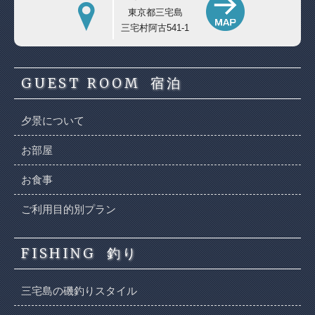
東京都三宅島
三宅村阿古541-1
GUEST ROOM
宿泊
夕景について
お部屋
お食事
ご利用目的別プラン
FISHING
釣り
三宅島の磯釣りスタイル