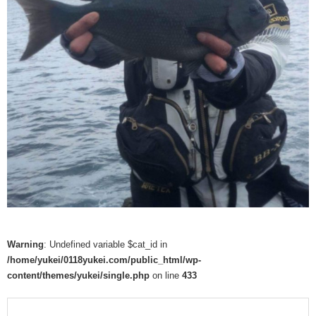
Warning
: Undefined variable $cat_id in
/home/yukei/0118yukei.com/public_html/wp-
content/themes/yukei/single.php
on line
433