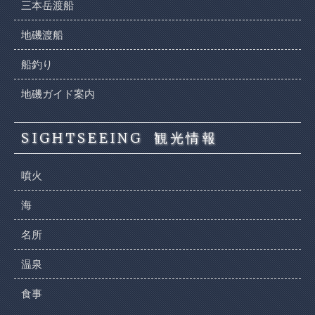
三本岳渡船
地磯渡船
船釣り
地磯ガイド案内
SIGHTSEEING
観光情報
噴火
海
名所
温泉
食事