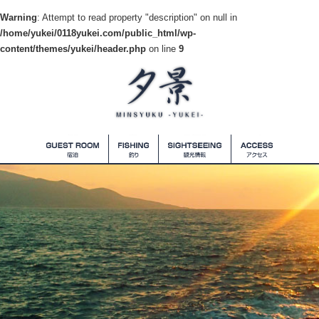
Warning
: Attempt to read property "description" on null in
/home/yukei/0118yukei.com/public_html/wp-
content/themes/yukei/header.php
on line
9