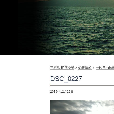
三宅島 民宿夕景
>
釣果情報
>
一昨日の地
DSC_0227
2019年12月22日