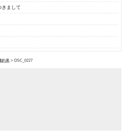
つきまして
磯釣果
>
DSC_0227