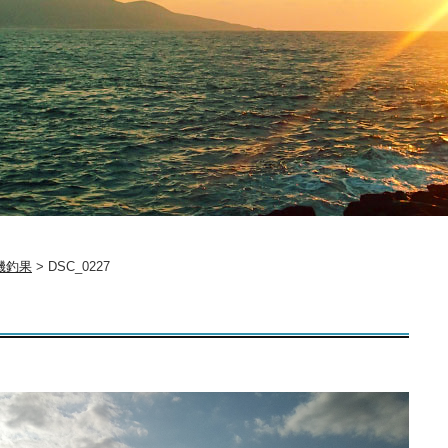
磯釣果
>
DSC_0227