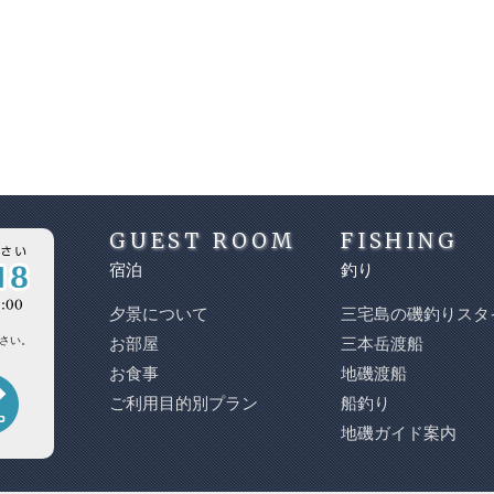
GUEST ROOM
FISHING
宿泊
釣り
夕景について
三宅島の磯釣りスタ
さい。
お部屋
三本岳渡船
お食事
地磯渡船
ご利用目的別プラン
船釣り
地磯ガイド案内