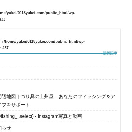
ome/yukei/0118yukei.com/public_html/wp-
433
 in
/home/yukei/0118yukei.com/public_html/wp-
ne
437
周辺地図｜つり具の上州屋 – あなたのフィッシング＆ア
イフをサポート
fishing_i.select) • Instagram写真と動画
知らせ