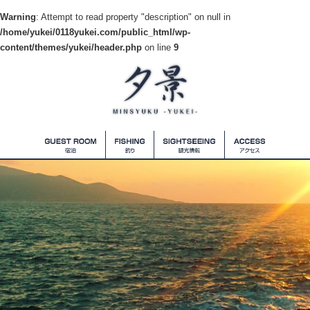
Warning
: Attempt to read property "description" on null in
/home/yukei/0118yukei.com/public_html/wp-
content/themes/yukei/header.php
on line
9