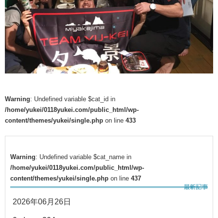
Warning
: Undefined variable $cat_id in
/home/yukei/0118yukei.com/public_html/wp-
content/themes/yukei/single.php
on line
433
Warning
: Undefined variable $cat_name in
/home/yukei/0118yukei.com/public_html/wp-
content/themes/yukei/single.php
on line
437
2026年06月26日