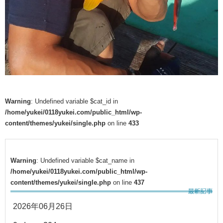
Warning
: Undefined variable $cat_id in
/home/yukei/0118yukei.com/public_html/wp-
content/themes/yukei/single.php
on line
433
Warning
: Undefined variable $cat_name in
/home/yukei/0118yukei.com/public_html/wp-
content/themes/yukei/single.php
on line
437
2026年06月26日