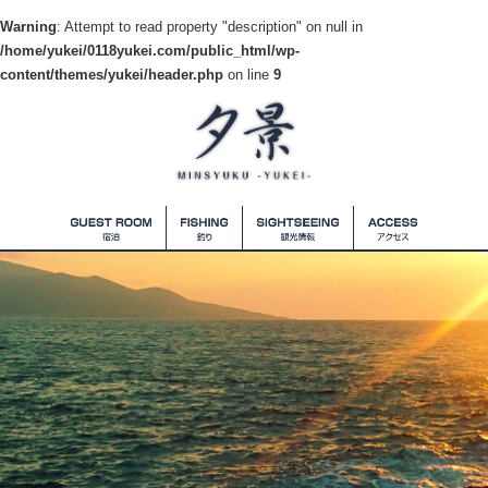
Warning
: Attempt to read property "description" on null in
/home/yukei/0118yukei.com/public_html/wp-
content/themes/yukei/header.php
on line
9