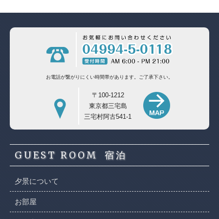
お電話が繋がりにくい時間帯があります。
ご了承下さい。
〒100-1212
東京都三宅島
三宅村阿古541-1
GUEST ROOM
宿泊
夕景について
お部屋