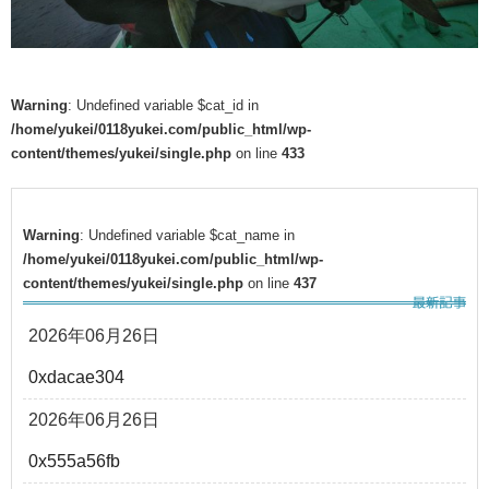
Warning
: Undefined variable $cat_id in
/home/yukei/0118yukei.com/public_html/wp-
content/themes/yukei/single.php
on line
433
Warning
: Undefined variable $cat_name in
/home/yukei/0118yukei.com/public_html/wp-
content/themes/yukei/single.php
on line
437
2026年06月26日
0xdacae304
2026年06月26日
0x555a56fb