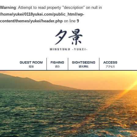
Warning
: Attempt to read property "description" on null in
/home/yukei/0118yukei.com/public_html/wp-
content/themes/yukei/header.php
on line
9