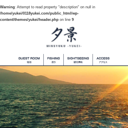
Warning
: Attempt to read property "description" on null in
/home/yukei/0118yukei.com/public_html/wp-
content/themes/yukei/header.php
on line
9