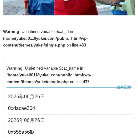
Warning
: Undefined variable $cat_id in
/home/yukei/0118yukei.com/public_html/wp-
content/themes/yukei/single.php
on line
433
Warning
: Undefined variable $cat_name in
/home/yukei/0118yukei.com/public_html/wp-
content/themes/yukei/single.php
on line
437
2026年06月26日
0xdacae304
2026年06月26日
0x555a56fb