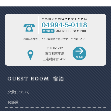
お電話が繋がりにくい時間帯があります。
ご了承下さい。
〒100-1212
東京都三宅島
三宅村阿古541-1
GUEST ROOM
宿泊
夕景について
お部屋