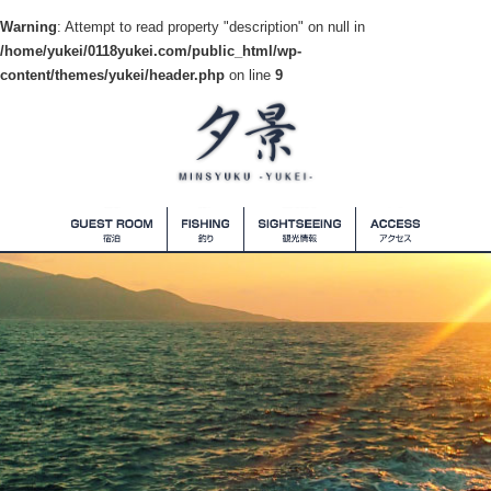
Warning
: Attempt to read property "description" on null in
/home/yukei/0118yukei.com/public_html/wp-
content/themes/yukei/header.php
on line
9