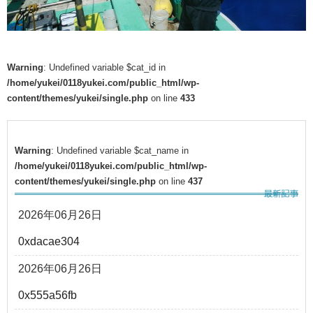
Warning
: Undefined variable $cat_id in
/home/yukei/0118yukei.com/public_html/wp-
content/themes/yukei/single.php
on line
433
Warning
: Undefined variable $cat_name in
/home/yukei/0118yukei.com/public_html/wp-
content/themes/yukei/single.php
on line
437
2026年06月26日
0xdacae304
2026年06月26日
0x555a56fb