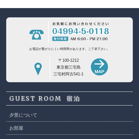
お電話が繋がりにくい時間帯があります。
ご了承下さい。
〒100-1212
東京都三宅島
三宅村阿古541-1
GUEST ROOM
宿泊
夕景について
お部屋