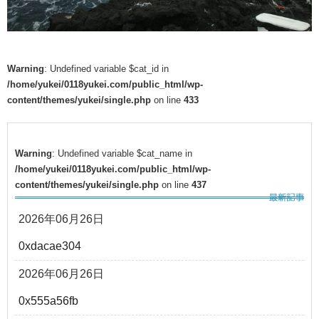
Warning
: Undefined variable $cat_id in
/home/yukei/0118yukei.com/public_html/wp-
content/themes/yukei/single.php
on line
433
Warning
: Undefined variable $cat_name in
/home/yukei/0118yukei.com/public_html/wp-
content/themes/yukei/single.php
on line
437
2026年06月26日
0xdacae304
2026年06月26日
0x555a56fb