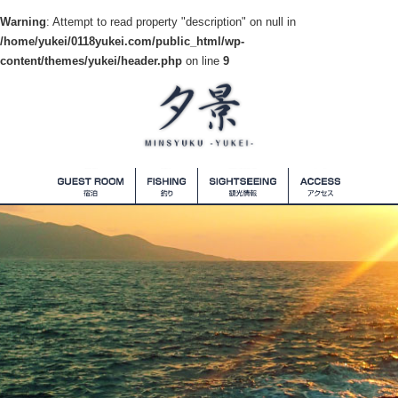
Warning
: Attempt to read property "description" on null in
/home/yukei/0118yukei.com/public_html/wp-
content/themes/yukei/header.php
on line
9