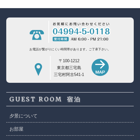
お電話が繋がりにくい時間帯があります。
ご了承下さい。
〒100-1212
東京都三宅島
三宅村阿古541-1
GUEST ROOM
宿泊
夕景について
お部屋