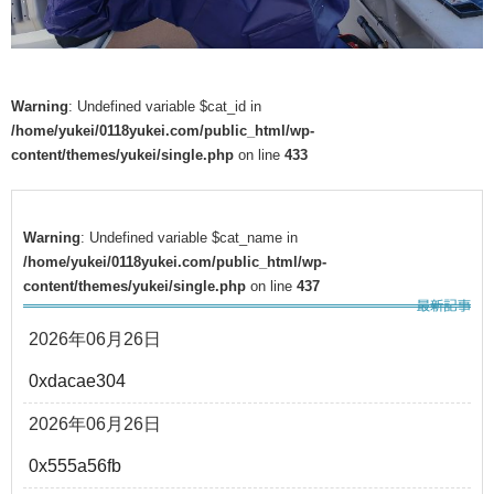
Warning
: Undefined variable $cat_id in
/home/yukei/0118yukei.com/public_html/wp-
content/themes/yukei/single.php
on line
433
Warning
: Undefined variable $cat_name in
/home/yukei/0118yukei.com/public_html/wp-
content/themes/yukei/single.php
on line
437
2026年06月26日
0xdacae304
2026年06月26日
0x555a56fb