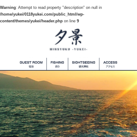
Warning
: Attempt to read property "description" on null in
/home/yukei/0118yukei.com/public_html/wp-
content/themes/yukei/header.php
on line
9