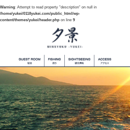
Warning
: Attempt to read property "description" on null in
/home/yukei/0118yukei.com/public_html/wp-
content/themes/yukei/header.php
on line
9