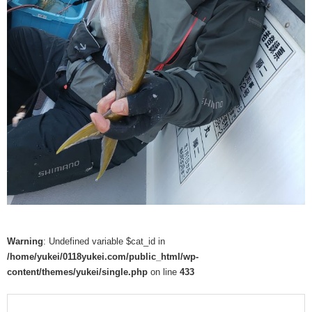
Warning
: Undefined variable $cat_id in
/home/yukei/0118yukei.com/public_html/wp-
content/themes/yukei/single.php
on line
433