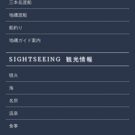
三本岳渡船
地磯渡船
船釣り
地磯ガイド案内
SIGHTSEEING
観光情報
噴火
海
名所
温泉
食事