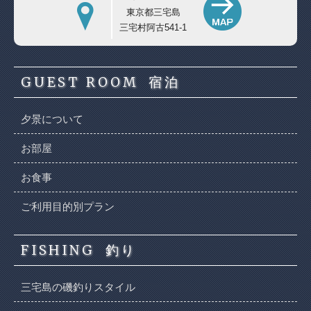
東京都三宅島
三宅村阿古541-1
GUEST ROOM
宿泊
夕景について
お部屋
お食事
ご利用目的別プラン
FISHING
釣り
三宅島の磯釣りスタイル