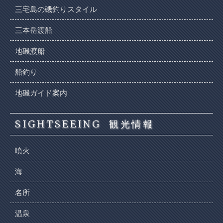
三宅島の磯釣りスタイル
三本岳渡船
地磯渡船
船釣り
地磯ガイド案内
SIGHTSEEING
観光情報
噴火
海
名所
温泉