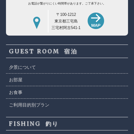
お電話が繋がりにくい時間帯があります。
ご了承下さい。
〒100-1212
東京都三宅島
三宅村阿古541-1
GUEST ROOM
宿泊
夕景について
お部屋
お食事
ご利用目的別プラン
FISHING
釣り