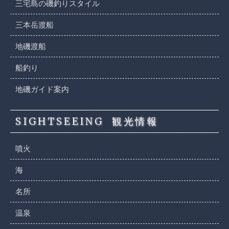
三宅島の磯釣りスタイル
三本岳渡船
地磯渡船
船釣り
地磯ガイド案内
SIGHTSEEING
観光情報
噴火
海
名所
温泉