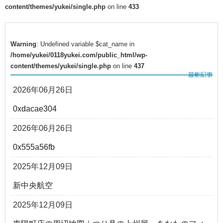
content/themes/yukei/single.php
on line
433
Warning
: Undefined variable $cat_name in
/home/yukei/0118yukei.com/public_html/wp-
content/themes/yukei/single.php
on line
437
2026年06月26日
0xdacae304
2026年06月26日
0x555a56fb
2025年12月09日
新中央航空
2025年12月09日