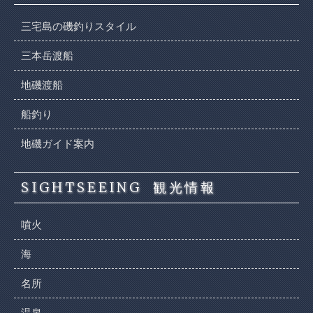
三宅島の磯釣りスタイル
三本岳渡船
地磯渡船
船釣り
地磯ガイド案内
SIGHTSEEING
観光情報
噴火
海
名所
温泉