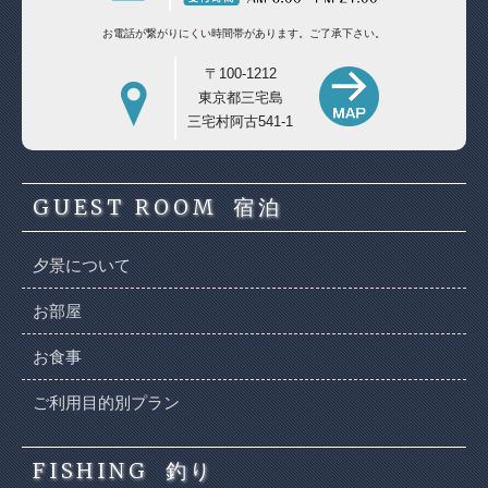
お電話が繋がりにくい時間帯があります。
ご了承下さい。
〒100-1212
東京都三宅島
三宅村阿古541-1
GUEST ROOM
宿泊
夕景について
お部屋
お食事
ご利用目的別プラン
FISHING
釣り