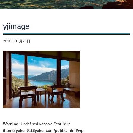
yjimage
2020年01月26日
Warning
: Undefined variable $cat_id in
/home/yukei/0118yukei.com/public_html/wp-