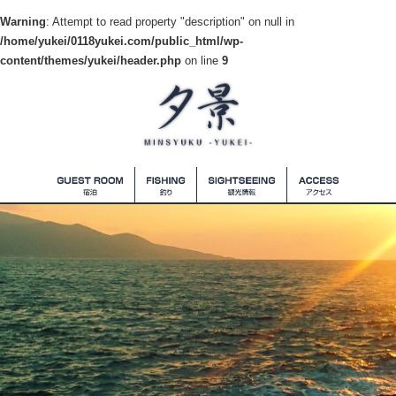
Warning
: Attempt to read property "description" on null in
/home/yukei/0118yukei.com/public_html/wp-
content/themes/yukei/header.php
on line
9