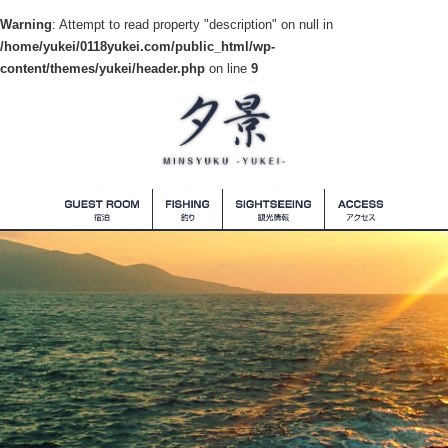
Warning
: Attempt to read property "description" on null in
/home/yukei/0118yukei.com/public_html/wp-
content/themes/yukei/header.php
on line
9