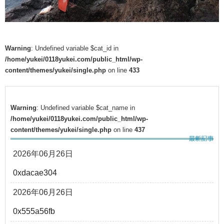
Warning
: Undefined variable $cat_id in
/home/yukei/0118yukei.com/public_html/wp-
content/themes/yukei/single.php
on line
433
Warning
: Undefined variable $cat_name in
/home/yukei/0118yukei.com/public_html/wp-
content/themes/yukei/single.php
on line
437
2026年06月26日
0xdacae304
2026年06月26日
0x555a56fb