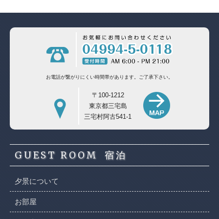
お電話が繋がりにくい時間帯があります。
ご了承下さい。
〒100-1212
東京都三宅島
三宅村阿古541-1
GUEST ROOM
宿泊
夕景について
お部屋