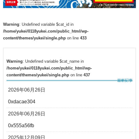
Warning
: Undefined variable $cat_id in
/home/yukei/0118yukei.com/public_html/wp-
content/themes/yukei/single.php
on line
433
Warning
: Undefined variable $cat_name in
/home/yukei/0118yukei.com/public_html/wp-
content/themes/yukei/single.php
on line
437
2026年06月26日
0xdacae304
2026年06月26日
0x555a56fb
2025年12月09日