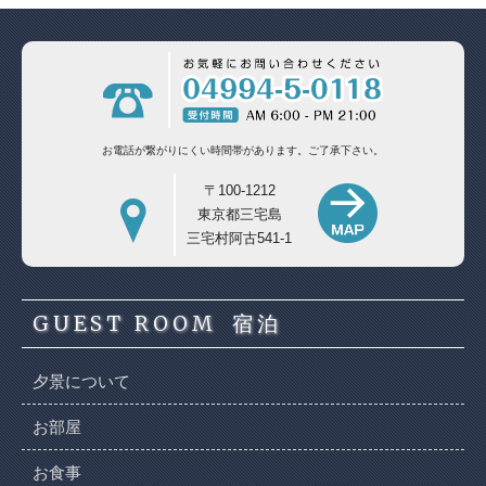
お電話が繋がりにくい時間帯があります。
ご了承下さい。
〒100-1212
東京都三宅島
三宅村阿古541-1
GUEST ROOM
宿泊
夕景について
お部屋
お食事