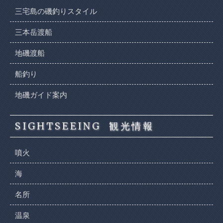
三宅島の磯釣りスタイル
三本岳渡船
地磯渡船
船釣り
地磯ガイド案内
SIGHTSEEING
観光情報
噴火
海
名所
温泉