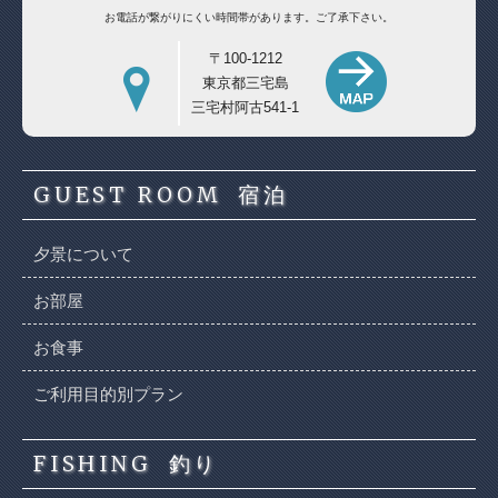
お電話が繋がりにくい時間帯があります。
ご了承下さい。
〒100-1212
東京都三宅島
三宅村阿古541-1
GUEST ROOM
宿泊
夕景について
お部屋
お食事
ご利用目的別プラン
FISHING
釣り