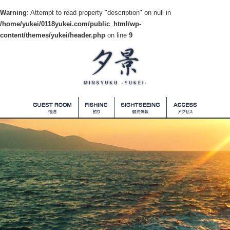
Warning
: Attempt to read property "description" on null in
/home/yukei/0118yukei.com/public_html/wp-
content/themes/yukei/header.php
on line
9