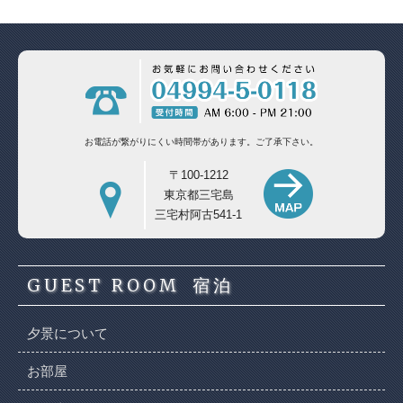
お電話が繋がりにくい時間帯があります。
ご了承下さい。
〒100-1212
東京都三宅島
三宅村阿古541-1
GUEST ROOM
宿泊
夕景について
お部屋