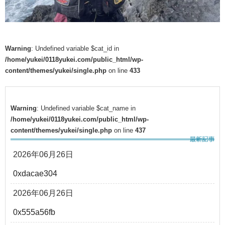
Warning
: Undefined variable $cat_id in
/home/yukei/0118yukei.com/public_html/wp-
content/themes/yukei/single.php
on line
433
Warning
: Undefined variable $cat_name in
/home/yukei/0118yukei.com/public_html/wp-
content/themes/yukei/single.php
on line
437
2026年06月26日
0xdacae304
2026年06月26日
0x555a56fb