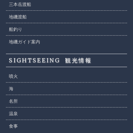
三本岳渡船
地磯渡船
船釣り
地磯ガイド案内
SIGHTSEEING
観光情報
噴火
海
名所
温泉
食事