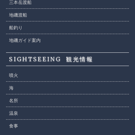
三本岳渡船
地磯渡船
船釣り
地磯ガイド案内
SIGHTSEEING
観光情報
噴火
海
名所
温泉
食事