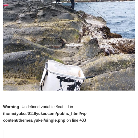
Warning
: Undefined variable $cat_id in
/home/yukei/0118yukei.com/public_html/wp-
content/themes/yukei/single.php
on line
433