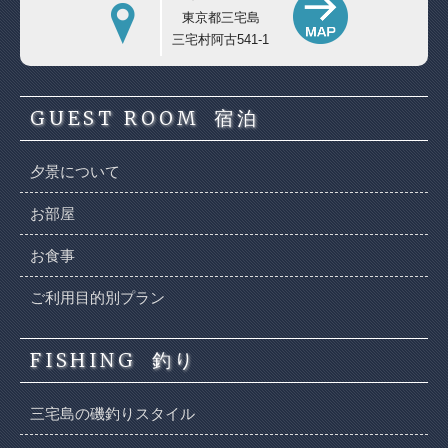
東京都三宅島
三宅村阿古541-1
GUEST ROOM
宿泊
夕景について
お部屋
お食事
ご利用目的別プラン
FISHING
釣り
三宅島の磯釣りスタイル