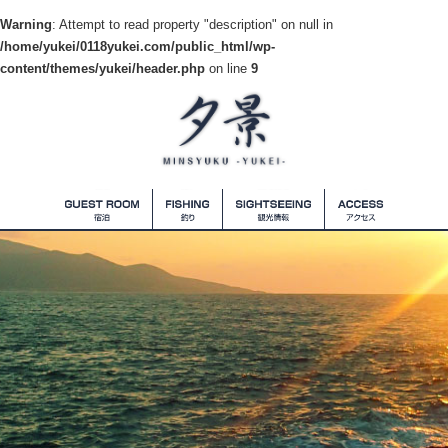
Warning
: Attempt to read property "description" on null in
/home/yukei/0118yukei.com/public_html/wp-
content/themes/yukei/header.php
on line
9