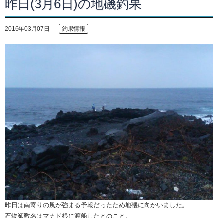
昨日(3月6日)の地磯釣果
2016年03月07日
釣果情報
昨日は南寄りの風が強まる予報だったため地磯に向かいました。
石物師数名はマカド根に渡船したとのこと。