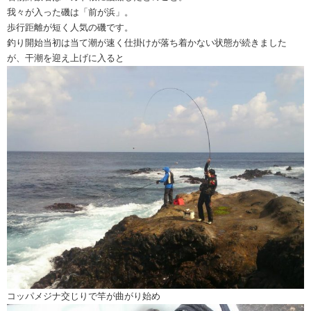
我々が入った磯は「前が浜」。
歩行距離が短く人気の磯です。
釣り開始当初は当て潮が速く仕掛けが落ち着かない状態が続きました
が、干潮を迎え上げに入ると
コッパメジナ交じりで竿が曲がり始め