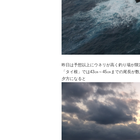
昨日は予想以上にウネリが高く釣り場が限
「タイ根」では43㎝～45㎝までの尾長が
夕方になると