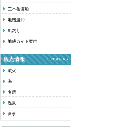
三本岳渡船
地磯渡船
船釣り
地磯ガイド案内
観光情報
SIGHTSEEING
噴火
海
名所
温泉
食事