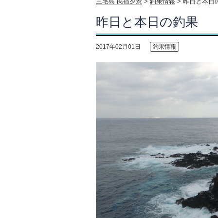
三宅島 民宿夕景
>
釣果情報
>
昨日と本日
昨日と本日の釣果
2017年02月01日
釣果情報