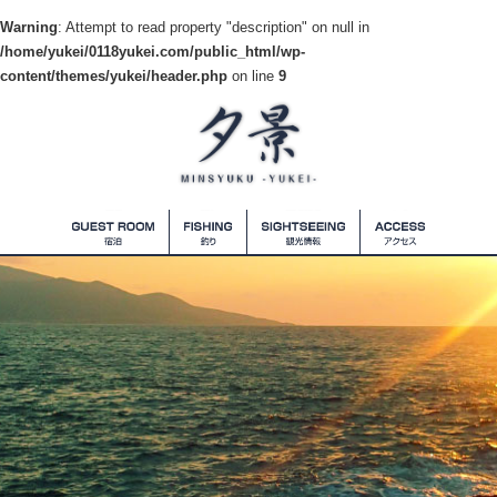
Warning
: Attempt to read property "description" on null in
/home/yukei/0118yukei.com/public_html/wp-
content/themes/yukei/header.php
on line
9