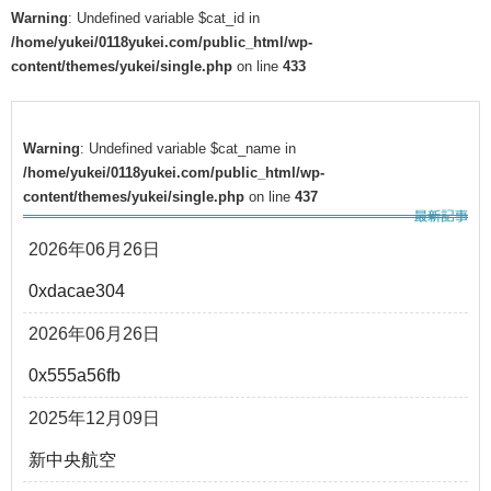
Warning
: Undefined variable $cat_id in
/home/yukei/0118yukei.com/public_html/wp-
content/themes/yukei/single.php
on line
433
Warning
: Undefined variable $cat_name in
/home/yukei/0118yukei.com/public_html/wp-
content/themes/yukei/single.php
on line
437
2026年06月26日
0xdacae304
2026年06月26日
0x555a56fb
2025年12月09日
新中央航空