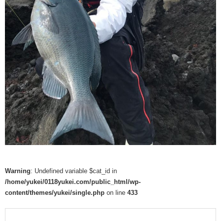
Warning
: Undefined variable $cat_id in
/home/yukei/0118yukei.com/public_html/wp-
content/themes/yukei/single.php
on line
433