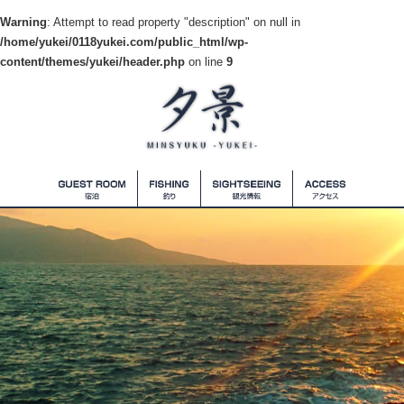
Warning
: Attempt to read property "description" on null in
/home/yukei/0118yukei.com/public_html/wp-
content/themes/yukei/header.php
on line
9