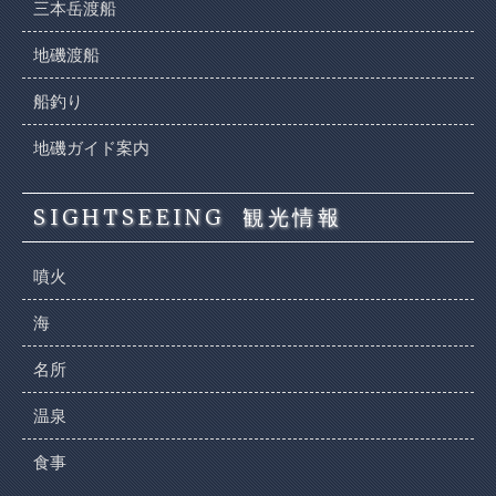
三本岳渡船
地磯渡船
船釣り
地磯ガイド案内
SIGHTSEEING
観光情報
噴火
海
名所
温泉
食事