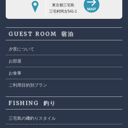
東京都三宅島
三宅村阿古541-1
GUEST ROOM
宿泊
夕景について
お部屋
お食事
ご利用目的別プラン
FISHING
釣り
三宅島の磯釣りスタイル