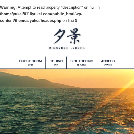
Warning
: Attempt to read property "description" on null in
/home/yukei/0118yukei.com/public_html/wp-
content/themes/yukei/header.php
on line
9