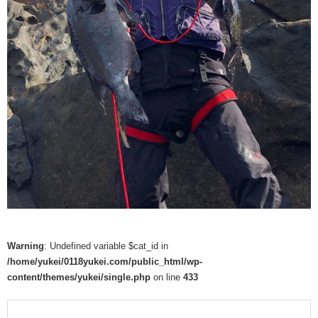
Warning
: Undefined variable $cat_id in
/home/yukei/0118yukei.com/public_html/wp-
content/themes/yukei/single.php
on line
433