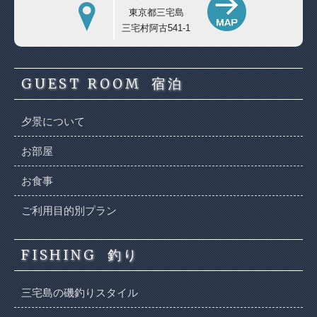
東京都三宅島
三宅村阿古541-1
GUEST ROOM
宿泊
夕景について
お部屋
お食事
ご利用目的別プラン
FISHING
釣り
三宅島の磯釣りスタイル