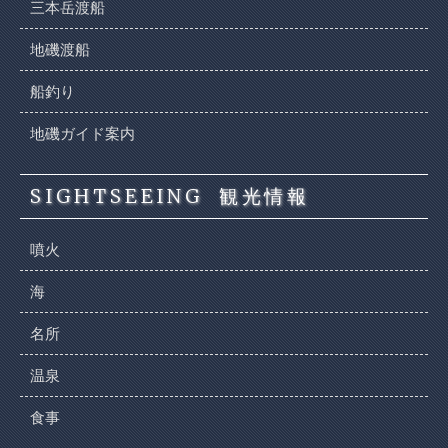
三本岳渡船
地磯渡船
船釣り
地磯ガイド案内
SIGHTSEEING
観光情報
噴火
海
名所
温泉
食事