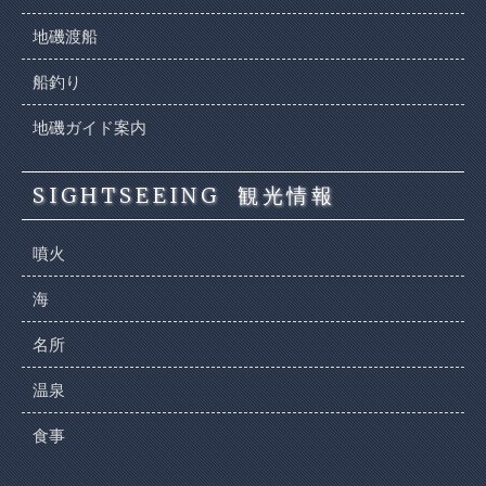
地磯渡船
船釣り
地磯ガイド案内
SIGHTSEEING
観光情報
噴火
海
名所
温泉
食事