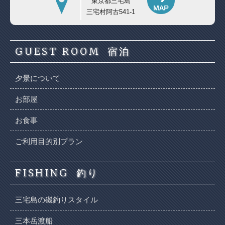
東京都三宅島
三宅村阿古541-1
GUEST ROOM
宿泊
夕景について
お部屋
お食事
ご利用目的別プラン
FISHING
釣り
三宅島の磯釣りスタイル
三本岳渡船