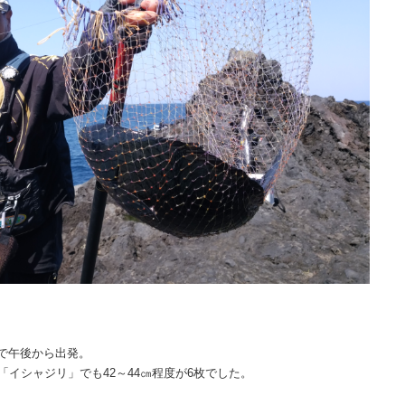
で午後から出発。
「イシャジリ」でも42～44㎝程度が6枚でした。