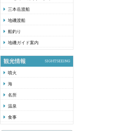
三本岳渡船
地磯渡船
船釣り
地磯ガイド案内
観光情報
SIGHTSEEING
噴火
海
名所
温泉
食事