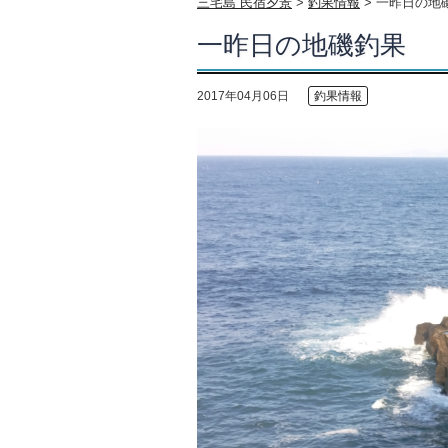
三宅島 民宿夕景
>
釣果情報
>
一昨日の地
一昨日の地磯釣果
2017年04月06日
釣果情報