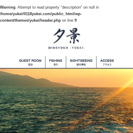
Warning
: Attempt to read property "description" on null in
/home/yukei/0118yukei.com/public_html/wp-
content/themes/yukei/header.php
on line
9