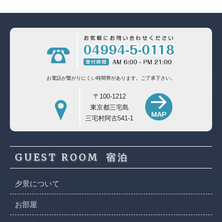
お電話が繋がりにくい時間帯があります。
ご了承下さい。
〒100-1212
東京都三宅島
三宅村阿古541-1
GUEST ROOM
宿泊
夕景について
お部屋