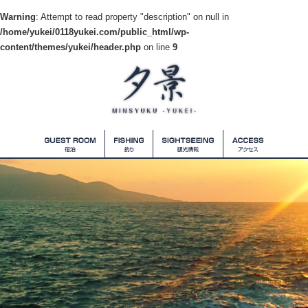
Warning
: Attempt to read property "description" on null in
/home/yukei/0118yukei.com/public_html/wp-
content/themes/yukei/header.php
on line
9