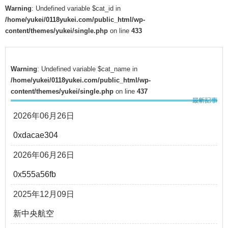
Warning
: Undefined variable $cat_id in
/home/yukei/0118yukei.com/public_html/wp-
content/themes/yukei/single.php
on line
433
Warning
: Undefined variable $cat_name in
/home/yukei/0118yukei.com/public_html/wp-
content/themes/yukei/single.php
on line
437
2026年06月26日
0xdacae304
2026年06月26日
0x555a56fb
2025年12月09日
新中央航空