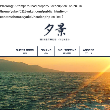
Warning
: Attempt to read property "description" on null in
/home/yukei/0118yukei.com/public_html/wp-
content/themes/yukei/header.php
on line
9