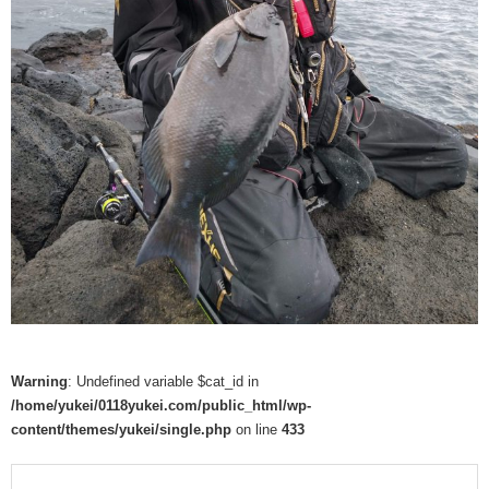
Warning
: Undefined variable $cat_id in
/home/yukei/0118yukei.com/public_html/wp-
content/themes/yukei/single.php
on line
433