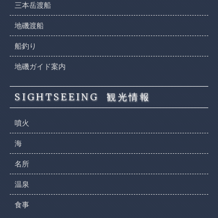
三本岳渡船
地磯渡船
船釣り
地磯ガイド案内
SIGHTSEEING
観光情報
噴火
海
名所
温泉
食事