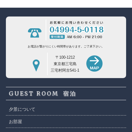
お電話が繋がりにくい時間帯があります。
ご了承下さい。
〒100-1212
東京都三宅島
三宅村阿古541-1
GUEST ROOM
宿泊
夕景について
お部屋