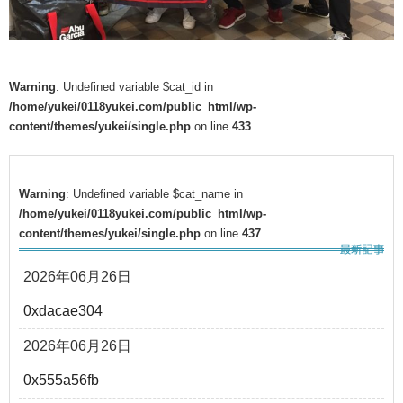
Warning
: Undefined variable $cat_id in
/home/yukei/0118yukei.com/public_html/wp-
content/themes/yukei/single.php
on line
433
Warning
: Undefined variable $cat_name in
/home/yukei/0118yukei.com/public_html/wp-
content/themes/yukei/single.php
on line
437
2026年06月26日
0xdacae304
2026年06月26日
0x555a56fb