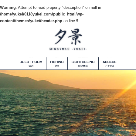
Warning
: Attempt to read property "description" on null in
/home/yukei/0118yukei.com/public_html/wp-
content/themes/yukei/header.php
on line
9