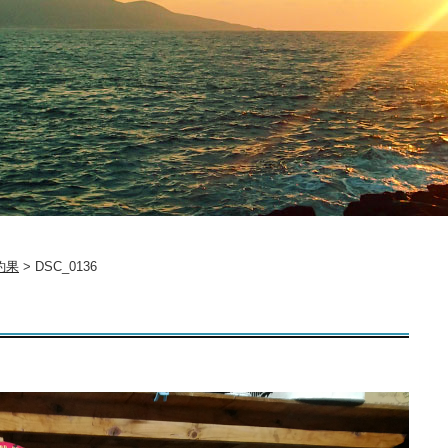
釣果
>
DSC_0136