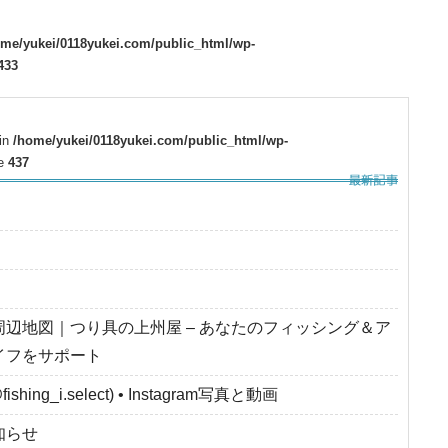
ome/yukei/0118yukei.com/public_html/wp-
433
 in
/home/yukei/0118yukei.com/public_html/wp-
ne
437
周辺地図｜つり具の上州屋 – あなたのフィッシング＆ア
イフをサポート
fishing_i.select) • Instagram写真と動画
知らせ