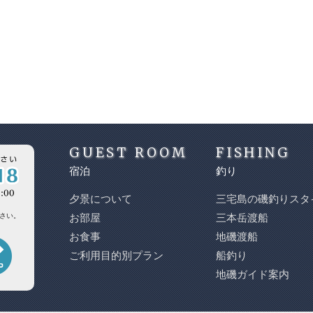
GUEST ROOM
FISHING
宿泊
釣り
夕景について
三宅島の磯釣りスタ
さい。
お部屋
三本岳渡船
お食事
地磯渡船
ご利用目的別プラン
船釣り
地磯ガイド案内