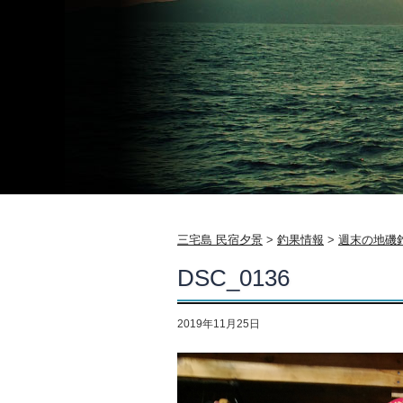
三宅島 民宿夕景
>
釣果情報
>
週末の地磯
DSC_0136
2019年11月25日