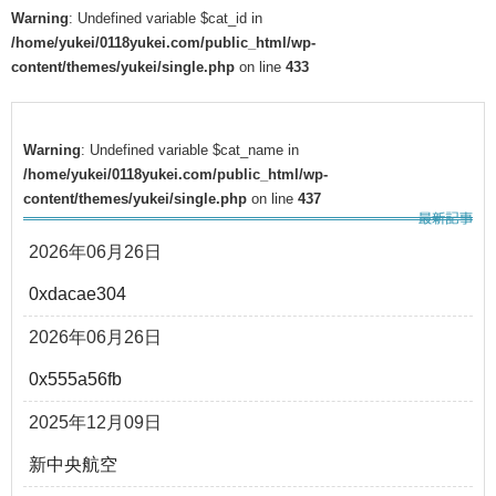
Warning
: Undefined variable $cat_id in
/home/yukei/0118yukei.com/public_html/wp-
content/themes/yukei/single.php
on line
433
Warning
: Undefined variable $cat_name in
/home/yukei/0118yukei.com/public_html/wp-
content/themes/yukei/single.php
on line
437
2026年06月26日
0xdacae304
2026年06月26日
0x555a56fb
2025年12月09日
新中央航空