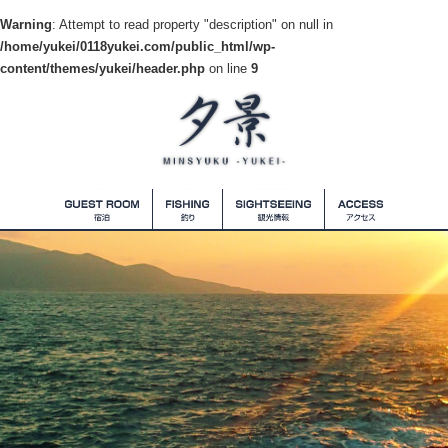
Warning
: Attempt to read property "description" on null in
/home/yukei/0118yukei.com/public_html/wp-
content/themes/yukei/header.php
on line
9