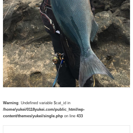
Warning
: Undefined variable $cat_id in
/home/yukei/0118yukei.com/public_html/wp-
content/themes/yukei/single.php
on line
433