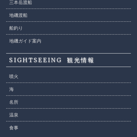
三本岳渡船
地磯渡船
船釣り
地磯ガイド案内
SIGHTSEEING
観光情報
噴火
海
名所
温泉
食事