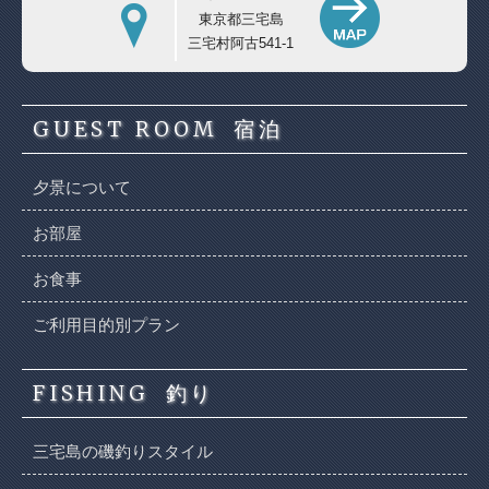
東京都三宅島
三宅村阿古541-1
GUEST ROOM
宿泊
夕景について
お部屋
お食事
ご利用目的別プラン
FISHING
釣り
三宅島の磯釣りスタイル