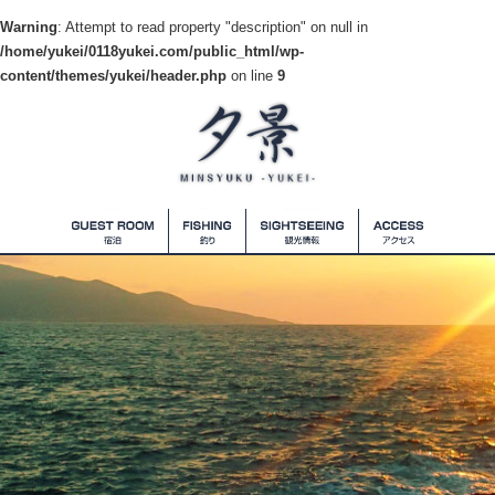
Warning
: Attempt to read property "description" on null in
/home/yukei/0118yukei.com/public_html/wp-
content/themes/yukei/header.php
on line
9