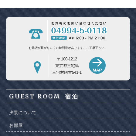
お電話が繋がりにくい時間帯があります。
ご了承下さい。
〒100-1212
東京都三宅島
三宅村阿古541-1
GUEST ROOM
宿泊
夕景について
お部屋