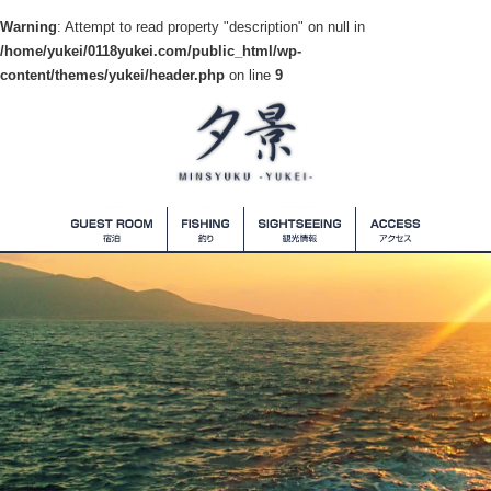
Warning
: Attempt to read property "description" on null in
/home/yukei/0118yukei.com/public_html/wp-
content/themes/yukei/header.php
on line
9