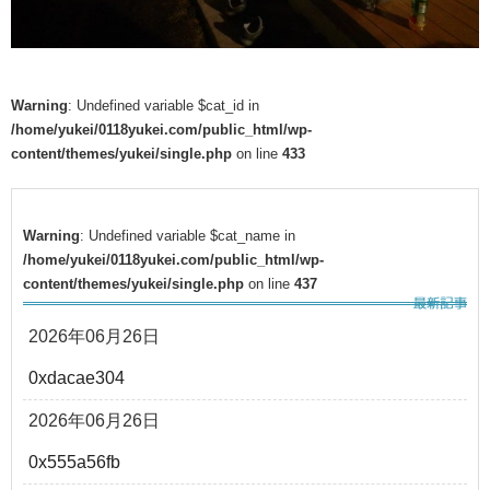
Warning
: Undefined variable $cat_id in
/home/yukei/0118yukei.com/public_html/wp-
content/themes/yukei/single.php
on line
433
Warning
: Undefined variable $cat_name in
/home/yukei/0118yukei.com/public_html/wp-
content/themes/yukei/single.php
on line
437
2026年06月26日
0xdacae304
2026年06月26日
0x555a56fb